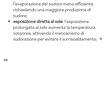
l'evaporazione del sudore meno efficiente,
richiedendo una maggiore produzione di
sudore;
esposizione diretta al sole
: l'esposizione
prolungata al sole aumenta la temperatura
corporea, attivando il meccanismo di
sudorazione per evitare il surriscaldamento;
abbigliamento inadeguato
: indossare abiti
pesanti o non traspiranti può ostacolare la
dissipazione del calore, portando a una
maggiore sudorazione.
Attività fisica
esercizio intenso
: l'attività fisica aumenta la
produzione di calore corporeo. Per dissipare
questo calore, il corpo suda di più, soprattutto
in ambienti caldi;