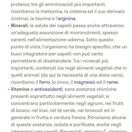
proteico; tra gli amminoacidi più importanti,
ricordiamo la metionina, la cisteina ed il suo derivato
(cistina), la taurina e l'
arginina
.
Minerali
: la salute dei capelli passa anche attraverso
un'adeguata assunzione di micronutrienti, spesso
carenti nell'alimentazione odierna. Sotto questo
punto di vista, l'organismo ha bisogni specifici, che un
buon integratore per capelli non può certo
permettersi di disattendere. Tra i minerali più
importanti, contenuti sia negli alimenti vegetali che in
quelli animali (da qui la necessità di una dieta varia),
ricordiamo il
ferro
, lo zinco, il
magnesio
ed il
rame
.
Vitamine
e
antiossidanti
: sono sostanze chimiche
presenti soprattutto negli alimenti vegetali; si
concentrano particolarmente negli agrumi, nei frutti
di bosco, nel kiwi, nel tè verde, nei broccoli ed in
generale in frutta e verdura fresca. Ritroviamo alcune
di queste sostanze, isolate e purificate, anche negli
integratori per capelli (flavonoidi, vitamina C, vitamina