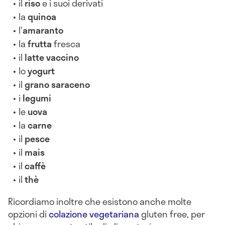
il
riso
e i suoi derivati
la
quinoa
l'
amaranto
la
frutta
fresca
il
latte vaccino
lo
yogurt
il
grano saraceno
i
legumi
le
uova
la
carne
il
pesce
il
mais
il
caffè
il
thè
Ricordiamo inoltre che esistono anche molte
opzioni di
colazione vegetariana
gluten free, per