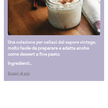
Una
colazione per celiaci dal sapore vintage
,
molto facile da preparare e adatta anche
come dessert a fine pasto.
Ingredienti...
Scopri di più