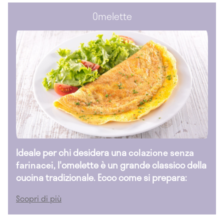
Omelette
Ideale per chi desidera una
colazione senza
farinacei
, l'omelette è un grande classico della
cucina tradizionale. Ecco come si prepara:
Scopri di più