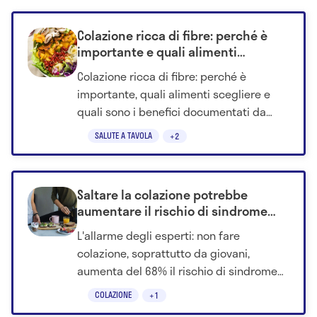
Colazione ricca di fibre: perché è
importante e quali alimenti
scegliere?
Colazione ricca di fibre: perché è
importante, quali alimenti scegliere e
quali sono i benefici documentati da
studi e ricerche medico-scientifiche.
SALUTE A TAVOLA
+2
Saltare la colazione potrebbe
aumentare il rischio di sindrome
metabolica
L'allarme degli esperti: non fare
colazione, soprattutto da giovani,
aumenta del 68% il rischio di sindrome
metabolica in età adulta.
COLAZIONE
+1