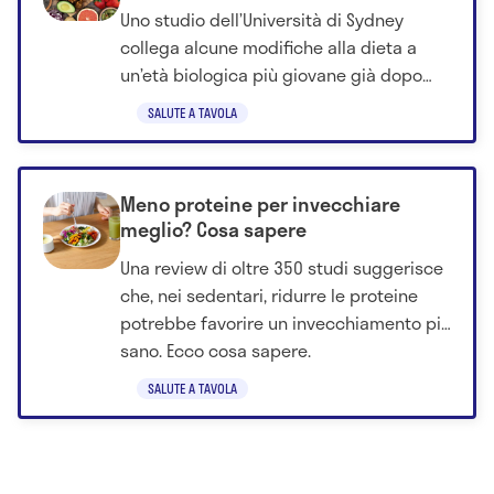
più giovane già dopo quattro
Uno studio dell’Università di Sydney
settimane
collega alcune modifiche alla dieta a
un’età biologica più giovane già dopo
quattro settimane.
SALUTE A TAVOLA
Meno proteine per invecchiare
meglio? Cosa sapere
Una review di oltre 350 studi suggerisce
che, nei sedentari, ridurre le proteine
potrebbe favorire un invecchiamento più
sano. Ecco cosa sapere.
SALUTE A TAVOLA