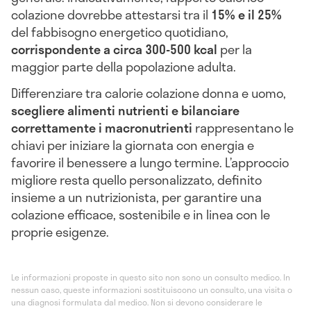
colazione dovrebbe attestarsi tra il
15% e il 25%
del fabbisogno energetico quotidiano,
corrispondente a circa 300-500 kcal
per la
maggior parte della popolazione adulta.
Differenziare tra calorie colazione donna e uomo,
scegliere alimenti nutrienti e bilanciare
correttamente i macronutrienti
rappresentano le
chiavi per iniziare la giornata con energia e
favorire il benessere a lungo termine. L’approccio
migliore resta quello personalizzato, definito
insieme a un nutrizionista, per garantire una
colazione efficace, sostenibile e in linea con le
proprie esigenze.
Le informazioni proposte in questo sito non sono un consulto medico. In
nessun caso, queste informazioni sostituiscono un consulto, una visita o
una diagnosi formulata dal medico. Non si devono considerare le