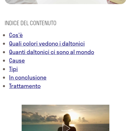
INDICE DEL CONTENUTO
Cos'è
Quali colori vedono i daltonici
Quanti daltonici ci sono al mondo
Cause
Tipi
In conclusione
Trattamento