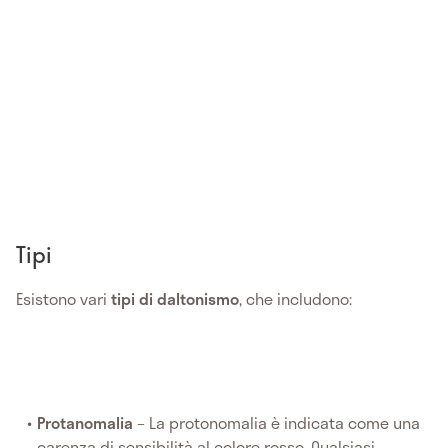
Tipi
Esistono vari
tipi di daltonismo
, che includono:
Protanomalia
– La protonomalia è indicata come una
carenza di sensibilità al colore rosso. Qualsiasi