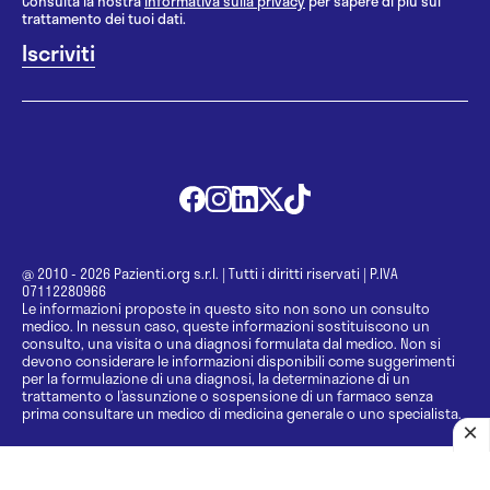
Consulta la nostra
informativa sulla privacy
per sapere di più sul
trattamento dei tuoi dati.
@ 2010 - 2026 Pazienti.org s.r.l.
|
Tutti i diritti riservati
|
P.IVA
07112280966
Le informazioni proposte in questo sito non sono un consulto
medico. In nessun caso, queste informazioni sostituiscono un
consulto, una visita o una diagnosi formulata dal medico. Non si
devono considerare le informazioni disponibili come suggerimenti
per la formulazione di una diagnosi, la determinazione di un
trattamento o l’assunzione o sospensione di un farmaco senza
prima consultare un medico di medicina generale o uno specialista.