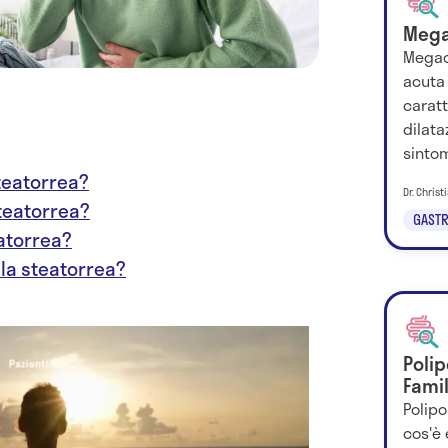
Mega
Megac
acuta 
carat
dilata
sintom
steatorrea?
Dr. Chris
steatorrea?
GASTR
atorrea?
lla steatorrea?
Poli
Famil
Polip
cos'è