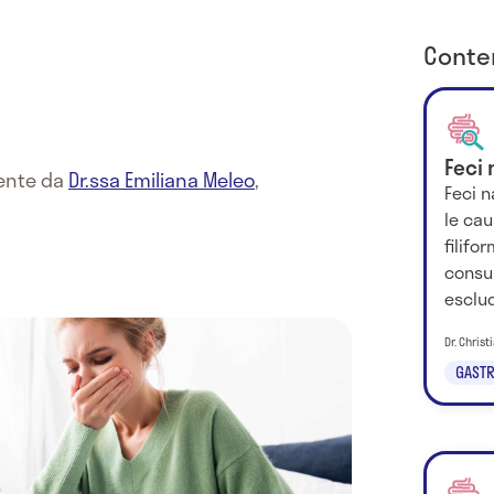
Conten
Feci 
mente da
Dr.ssa Emiliana Meleo
,
Feci n
le cau
filifo
consul
esclud
Dr. Chris
GASTR