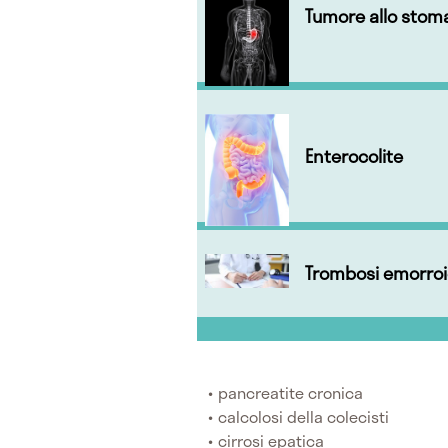
Tumore allo stom
Enterocolite
Trombosi emorroi
pancreatite cronica
calcolosi della colecisti
cirrosi epatica