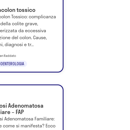
colon tossico
olon Tossico: complicanza
della colite grave,
terizzata da eccessiva
zione del colon. Cause,
i, diagnosi e tr...
tian Raddato
OENTEROLOGIA
posi Adenomatosa
iare – FAP
osi Adenomatosa Familiare:
 e come si manifesta? Ecco