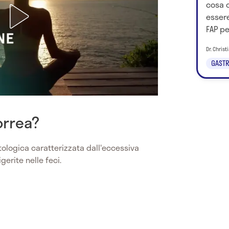
cosa 
essere
FAP pe
Dr. Chris
GASTR
orrea?
ologica caratterizzata dall'eccessiva
erite nelle feci.