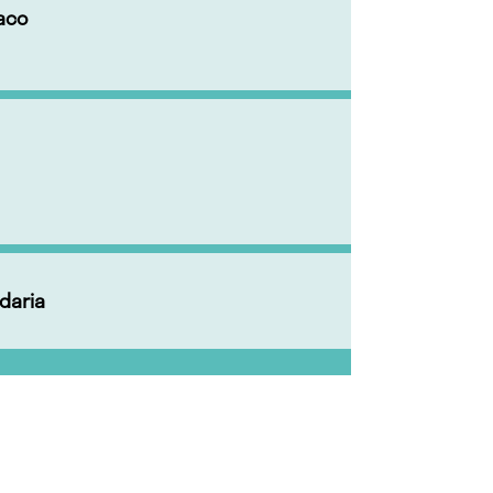
aco
daria