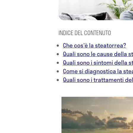
INDICE DEL CONTENUTO
Che cos'è la steatorrea?
Quali sono le cause della 
Quali sono i sintomi della 
Come si diagnostica la ste
Quali sono i trattamenti de