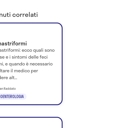
uti correlati
nastriformi
astriformi: ecco quali sono
se e i sintomi delle feci
rmi, e quando è necessario
tare il medico per
ere alt...
tian Raddato
OENTEROLOGIA