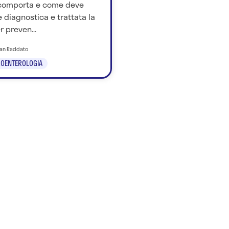
comporta e come deve
 diagnostica e trattata la
r preven...
tian Raddato
OENTEROLOGIA