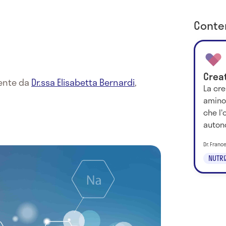
Conten
Crea
mente da
Dr.ssa Elisabetta Bernardi
,
La cre
aminoa
che l'
auton
Dr. Franc
NUTRIZ