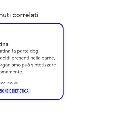
uti correlati
tina
atina fa parte degli
cidi presenti nella carne,
organismo può sintetizzare
omamente.
esco Pascucci
IONE E DIETISTICA