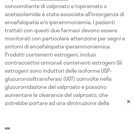
concomitante di valproato e topiramato o
acetazolamide è stata associata all’insorgenza di
encefalopatia e/o iperammoniemia. I pazienti
trattati con questi due farmaci devono essere
monitorati con particolare attenzione per segni e
sintomi di encefalopatia iperammoniemica.
Prodotti contenenti estrogeni, inclusi
contraccettivi ormonali contenenti estrogeni Gli
estrogeni sono induttori delle isoforme UDP-
glucuronosiltransferasi (UGT) coinvolte nella
glucuronidazione del valproato e possono
aumentare la clearance del valproato, che
potrebbe portare ad una diminuzione della
concentrazione sierica del valproato e
potenzialmente della sua efficacia (vedere
paragrafo 4.4). Prendere in considerazione il