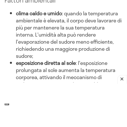
Fattori ambientali
clima caldo e umido
: quando la temperatura
ambientale è elevata, il corpo deve lavorare di
più per mantenere la sua temperatura
interna. L'umidità alta può rendere
l'evaporazione del sudore meno efficiente,
richiedendo una maggiore produzione di
sudore;
esposizione diretta al sole
: l'esposizione
prolungata al sole aumenta la temperatura
corporea, attivando il meccanismo di
sudorazione per evitare il surriscaldamento;
abbigliamento inadeguato
: indossare abiti
pesanti o non traspiranti può ostacolare la
dissipazione del calore, portando a una
maggiore sudorazione.
Attività fisica