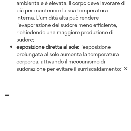
ambientale è elevata, il corpo deve lavorare di
più per mantenere la sua temperatura
interna. L'umidità alta può rendere
l'evaporazione del sudore meno efficiente,
richiedendo una maggiore produzione di
sudore;
esposizione diretta al sole
: l'esposizione
prolungata al sole aumenta la temperatura
corporea, attivando il meccanismo di
sudorazione per evitare il surriscaldamento;
abbigliamento inadeguato
: indossare abiti
pesanti o non traspiranti può ostacolare la
dissipazione del calore, portando a una
maggiore sudorazione.
Attività fisica
esercizio intenso
: l'attività fisica aumenta la