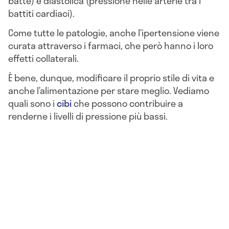
batte) e diastolica (pressione nelle arterie tra i
battiti cardiaci).
Come tutte le patologie, anche l’ipertensione viene
curata attraverso i farmaci, che però hanno i loro
effetti collaterali.
È bene, dunque, modificare il proprio stile di vita e
anche l’alimentazione per stare meglio. Vediamo
quali sono i
cibi
che possono contribuire a
renderne i livelli di pressione più bassi.