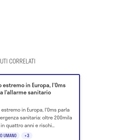
UTI CORRELATI
o estremo in Europa, l’Oms
a l’allarme sanitario
 estremo in Europa, l’Oms parla
ergenza sanitaria: oltre 200mila
 in quattro anni e rischi
nti per anziani e fragili.
O UMANO
+3