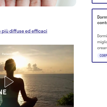
Dormi
contr
e più diffuse ed efficaci
Dormi
migli
creare
risch
CORP