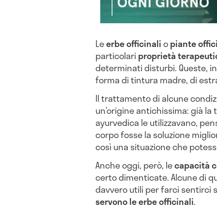
Le
erbe officinali
o
piante offic
particolari
proprietà terapeut
determinati disturbi. Queste, i
forma di tintura madre, di estra
Il trattamento di alcune condizi
un’origine antichissima: già la
ayurvedica le utilizzavano, pen
corpo fosse la soluzione miglio
così una situazione che potess
Anche oggi, però, le
capacità c
certo dimenticate. Alcune di q
davvero utili per farci sentirci
servono le erbe officinali
.