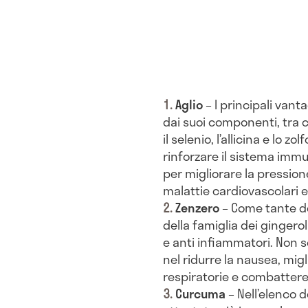
Aglio
– I principali vantag
dai suoi componenti, tra cu
il selenio, l’allicina e lo z
rinforzare il sistema immu
per migliorare la pression
malattie cardiovascolari e 
Zenzero
– Come tante de
della famiglia dei gingerol
e anti infiammatori. Non 
nel ridurre la nausea, mig
respiratorie e combattere 
Curcuma
– Nell’elenco de