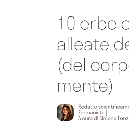
10 erbe o
alleate d
(del corp
mente)
Redatto scientifica
Farmacista
|
A cura di Simona Fenz