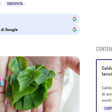
OMEOPATIA
e di Google
CONTEN
Cald
lanci
Caldo
di em
morti
cresce
CORP