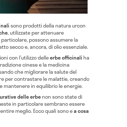
inali
sono prodotti della natura urcon
iche
, utilizzate per attenuare
n particolare, possono assumere la
tto secco e, ancora, di olio essenziale.
oni con l’utilizzo delle
erbe officinali
ha
 tradizione cinese e la medicina
sando che migliorare la salute del
re per contrastare le malattie, creando
e mantenere in equilibrio le energie.
urative delle erbe
non sono state di
ueste in particolare sembrano essere
 sentire meglio. Ecco quali sono e
a cosa