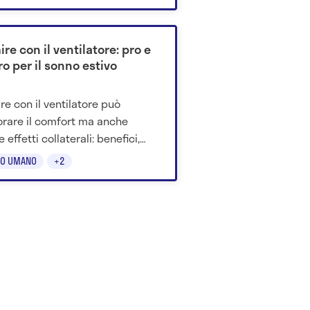
re con il ventilatore: pro e
o per il sonno estivo
re con il ventilatore può
orare il comfort ma anche
 effetti collaterali: benefici,
i e consigli per usarlo meglio.
O UMANO
+2