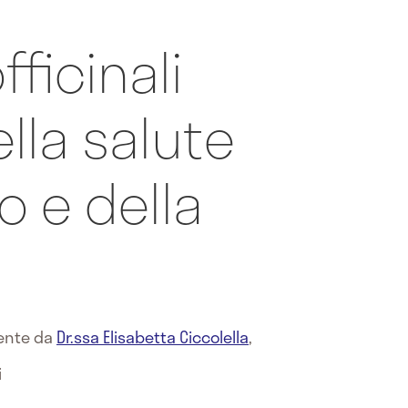
fficinali
ella salute
o e della
mente da
Dr.ssa Elisabetta Ciccolella
,
i