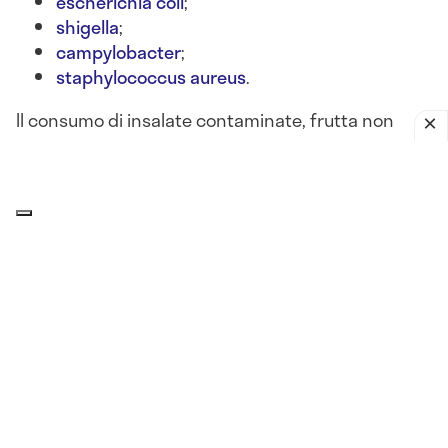
escherichia coli
;
shigella
;
campylobacter
;
staphylococcus aureus
.
Il consumo di insalate contaminate, frutta non
lavata, latticini lasciati fuori frigo o alimenti crudi
può portare a
gastroenteriti batteriche acute
, con
sintomi come
nausea, diarrea, vomito, crampi
addominali e febbre
.