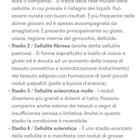
dura o compatta) - Si tratta della fase iniziale della
cellulite, in cui prevale il ristagno dei liquidi. Può
essere curata con buoni risultati. È più frequente nelle
donne giovani, ed è spesso accompagnata da
smagliature. È presente principalmente su glutei,
cosce, regione interna del ginocchio, deltoide.
Stadio 2
/
Cellulite fibrosa
(anche detta cellulite
pastosa) - Si forma soprattutto a livello di cosce e
glutei ed è dovuta ad un aumento della massa di
tessuto connettivo e sclerotizzazione (indurimento)
del tessuto adiposo con formazione di tanti piccoli
noduli palpabili (pelle a buccia d'arancia).
Stadio 3
/
Cellulite scleorotica molle
- I noduli
diventano più grandi e dolenti al tatto. Possono
comparire anche edema dei tessuti e segni di
insufficienza venosa o linfatica. Anche in questo
stadio la condizione è reversibile.
Stadio 4
/
Cellulite sclerotica
- È uno stadio avanzato
della cellulite e si manifesta con noduli di grosse