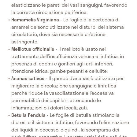
elasticizzano le pareti dei vasi sanguigni, favorendo
la corretta circolazione periferica.
Hamamelis Virginiana
- Le foglie e la corteccia di
amamelide sono utilizzate nei disturbi del sistema
circolatorio, dove sia necessaria un’azione
astringente.
Melilotus officinalis
- Il meliloto è usato nel
trattamento dell’insufficienza venosa e linfatica, in
presenza di edemi e gonfiori agli arti inferiori,
ritenzione idrica, gambe pesanti e cellulite.
Ananas sativus
- Il gambo d’ananas è utilizzato per
migliorare la circolazione sanguigna e linfatica
perché riduce la vasodilatazione e l’eccessiva
permeabilità dei capillari, attenuando le
infiammazioni o i dolori localizzati.
Betulla Pendula
- Le foglie di betulla stimolano la
diuresi e il sistema linfatico, favorendo l’eliminazione
dei liquidi in eccesso, e quindi, la scomparsa dei
noduli fibro-connettivali, caratteristici della cellulite.