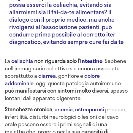
possa esserci la celiachia, evitando sia
allarmismi sia il fai-da-te alimentare? Il
dialogo con il proprio medico, ma anche
rivolgersi all’associazione pazienti, può
condurre prima possibile al corretto iter
diagnostico, evitando sempre cure fai da te
La
celiachia
non riguarda solo l'
intestino
. Sebbene
nell'immaginario collettivo sia ancora associata
soprattutto a
diarrea
, gonfiore e
dolore
addominale
, oggi questa patologia autoimmune
può
manifestarsi con sintomi molto diversi
, spesso
lontani dall'apparato digerente.
Stanchezza cronica
,
anemia
,
osteoporosi
precoce,
infertilità, disturbi neurologici o lesioni del cavo
orale possono essere i primi segnali di una
malattia che, proprio per la sua
capacità di