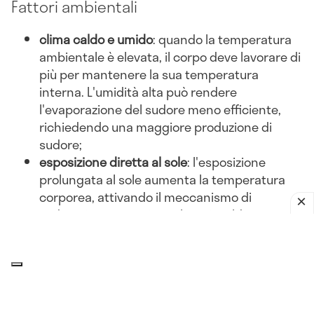
Fattori ambientali
clima caldo e umido
: quando la temperatura
ambientale è elevata, il corpo deve lavorare di
più per mantenere la sua temperatura
interna. L'umidità alta può rendere
l'evaporazione del sudore meno efficiente,
richiedendo una maggiore produzione di
sudore;
esposizione diretta al sole
: l'esposizione
prolungata al sole aumenta la temperatura
corporea, attivando il meccanismo di
sudorazione per evitare il surriscaldamento;
abbigliamento inadeguato
: indossare abiti
pesanti o non traspiranti può ostacolare la
dissipazione del calore, portando a una
maggiore sudorazione.