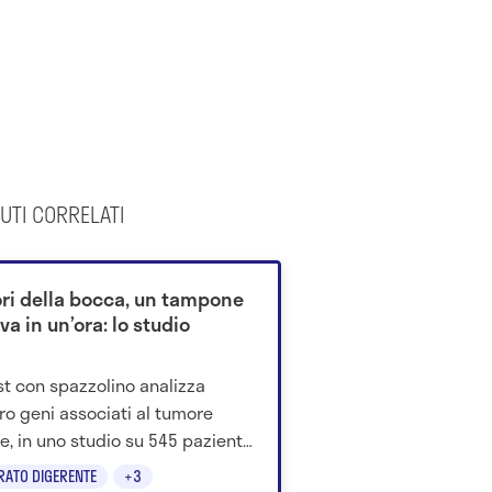
UTI CORRELATI
ri della bocca, un tampone
leva in un’ora: lo studio
st con spazzolino analizza
ro geni associati al tumore
 e, in uno studio su 545 pazienti,
ggiunto un'accuratezza del
RATO DIGERENTE
+3