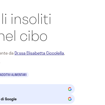
li insoliti
nel cibo
mente da
Dr.ssa Elisabetta Ciccolella
,
e
ADDITIVI ALIMENTARI
e di Google