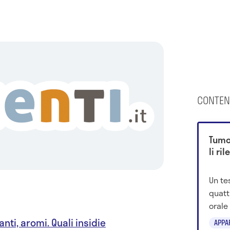
CONTEN
Tumo
li ri
Un te
quatt
orale
ha ra
anti, aromi. Quali insidie
APPA