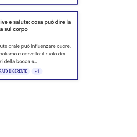
.
ve e salute: cosa può dire la
a sul corpo
lute orale può influenzare cuore,
olismo e cervello: il ruolo dei
ri della bocca e
infiammazione gengivale.
RATO DIGERENTE
+1