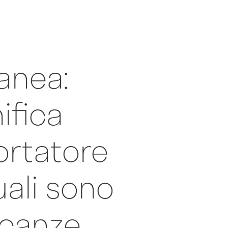
anea:
ifica
ortatore
uali sono
icanze