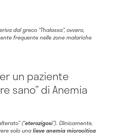
riva dal greco “Thalassa”, ovvero,
rmente frequente nelle zone malariche
per un paziente
re sano” di Anemia
lterato” (“
eterozigosi
”). Clinicamente,
vere solo una
lieve anemia microcitica