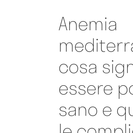
Anemia
mediterr
cosa sign
essere p
sano e q
le compl