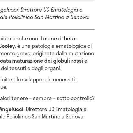
ngelucci, Direttore UO Ematologia e
ale Policlinico San Martino a Genova.
ciuta anche con il nome di
beta-
Cooley
, è una patologia ematologica di
mente grave, originata dalla mutazione
ata maturazione dei globuli rossi
e
ei tessuti e degli organi.
it nello sviluppo e la necessità,
gue.
valori tenere – sempre – sotto controllo?
 Angelucci
, Direttore UO Ematologia e
le Policlinico San Martino a Genova.