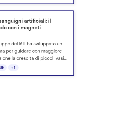
ti arricchiti e integratori.
sanguigni artificiali: il
do con i magneti
uppo del MIT ha sviluppato un
ma per guidare con maggiore
sione la crescita di piccoli vasi
igni in laboratorio. La tecnica
UE
+1
orze magnetiche e potrebbe
e, in futuro, la costruzione di
i artificiali più funzionali.