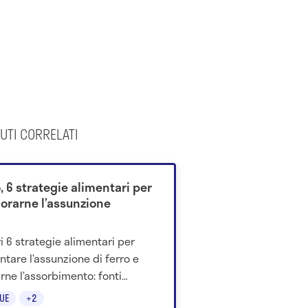
UTI CORRELATI
, 6 strategie alimentari per
iorarne l’assunzione
i 6 strategie alimentari per
tare l’assunzione di ferro e
irne l’assorbimento: fonti
ntari, vitamina C, cottura,
UE
+2