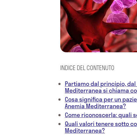
INDICE DEL CONTENUTO
Partiamo dal principio, da
Mediterranea si chiama co
Cosa significa per un pazi
Anemia Mediterranea?
Come riconoscerla: quali s
Quali valori tenere sotto c
Mediterranea?