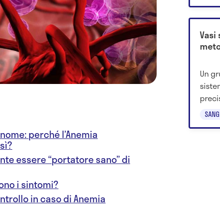
alimen
Vasi 
meto
Un gr
siste
preci
sangu
SANG
usa f
l nome: perché l’Anemia
aiutar
sì?
tessut
ente essere “portatore sano” di
ono i sintomi?
ontrollo in caso di Anemia