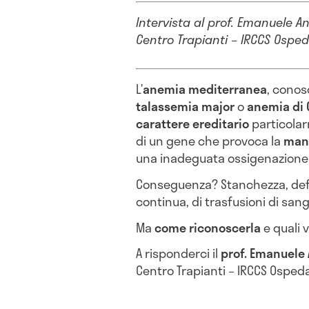
Intervista al prof. Emanuele A
Centro Trapianti – IRCCS Osped
L’
anemia mediterranea
, conos
talassemia major
o
anemia di 
carattere ereditario
particolar
di un gene che provoca la
manc
una inadeguata ossigenazione d
Conseguenza? Stanchezza, defic
continua, di trasfusioni di san
Ma
come riconoscerla
e quali 
A risponderci il
prof. Emanuele
Centro Trapianti – IRCCS Ospeda