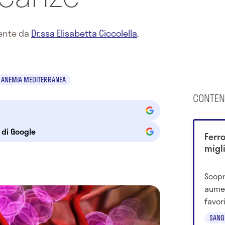
mente da
Dr.ssa Elisabetta Ciccolella
,
ANEMIA MEDITERRANEA
CONTEN
e di Google
Ferro
migl
Scopr
aumen
favor
alime
SANG