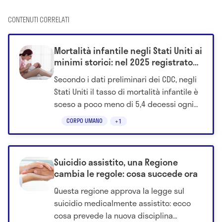
CONTENUTI CORRELATI
Mortalità infantile negli Stati Uniti ai
minimi storici: nel 2025 registrato
un nuovo calo
Secondo i dati preliminari dei CDC, negli
Stati Uniti il tasso di mortalità infantile è
sceso a poco meno di 5,4 decessi ogni
1.000 nati vivi. Scopri perchè.
CORPO UMANO
+1
Suicidio assistito, una Regione
cambia le regole: cosa succede ora
Questa regione approva la legge sul
suicidio medicalmente assistito: ecco
cosa prevede la nuova disciplina