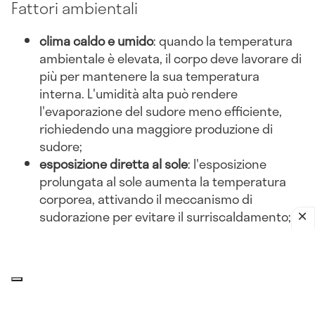
Fattori ambientali
clima caldo e umido
: quando la temperatura
ambientale è elevata, il corpo deve lavorare di
più per mantenere la sua temperatura
interna. L'umidità alta può rendere
l'evaporazione del sudore meno efficiente,
richiedendo una maggiore produzione di
sudore;
esposizione diretta al sole
: l'esposizione
prolungata al sole aumenta la temperatura
corporea, attivando il meccanismo di
sudorazione per evitare il surriscaldamento;
abbigliamento inadeguato
: indossare abiti
pesanti o non traspiranti può ostacolare la
dissipazione del calore, portando a una
maggiore sudorazione.