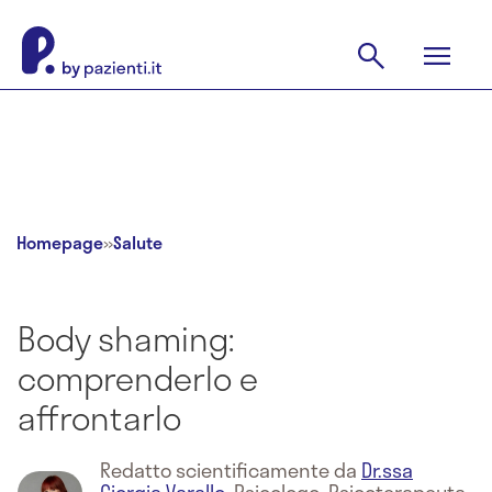
Homepage
»
Salute
Body shaming:
comprenderlo e
affrontarlo
Redatto scientificamente da
Dr.ssa