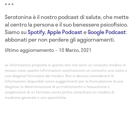
* * *
Serotonina è il nostro podcast di salute, che mette
al centro la persona e il suo benessere psicofisico.
Siamo su
Spotify
,
Apple Podcast
e
Google Podcast
:
abbonati per non perdere gli aggiornamenti.
Ultimo aggiornamento – 10 Marzo, 2021
Le informazioni proposte in questo sito non sono un consulto medico. In
nessun caso, queste informazioni sostituiscono un consulto, una visita o
una diagnosi formulata dal medico. Non si devono considerare le
informazioni disponibili come suggerimenti per la formulazione di una
diagnosi, la determinazione di un trattamento o l’assunzione o
sospensione di un farmaco senza prima consultare un medico di
medicina generale o uno specialista.