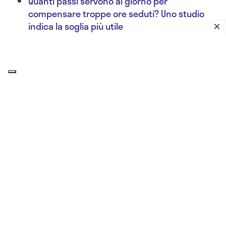
Quanti passi servono al giorno per
compensare troppe ore seduti? Uno studio
indica la soglia più utile
Un dettaglio spesso sottovalutato riguarda proprio
il
frigorifero portatile utilizzato in viaggio
. Il
ghiaccio a contatto diretto con la penna insulinica
può congelare il farmaco e comprometterne la
stabilità. Meglio utilizzare
contenitori refrigeranti
progettati per medicinali
, mantenendo l’insulina
lontana dal freddo estremo.