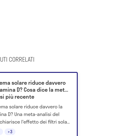
UTI CORRELATI
rema solare riduce davvero
tamina D? Cosa dice la meta-
si più recente
ema solare riduce davvero la
ina D? Una meta-analisi del
hiarisce l'effetto dei filtri solari
a cambia nella pratica.
+3