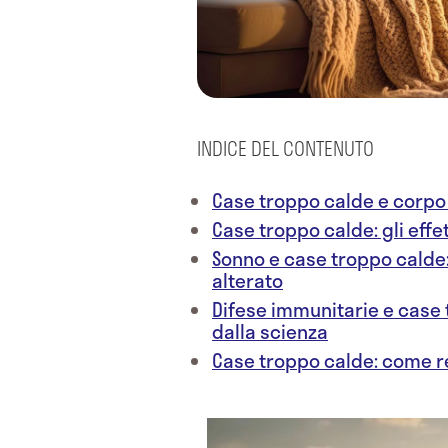
INDICE DEL CONTENUTO
Case troppo calde e corp
Case troppo calde: gli effe
Sonno e case troppo calde: 
alterato
Difese immunitarie e case 
dalla scienza
Case troppo calde: come r