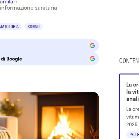
amilari
 informazione sanitaria
MATOLOGIA
SONNO
e di Google
CONTEN
La c
la vi
anali
La cr
vitam
2025 c
e cos
PELLE