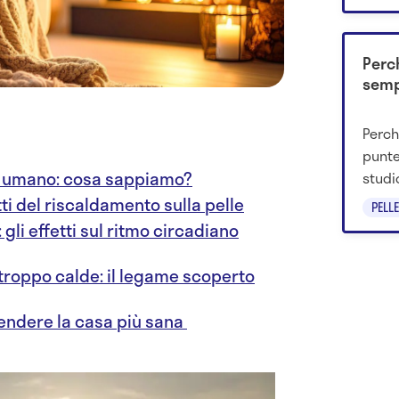
Perc
semp
Perch
punte
o umano: cosa sappiamo?
studi
"magn
tti del riscaldamento sulla pelle
PELLE
conta
gli effetti sul ritmo circadiano
cutan
troppo calde: il legame scoperto
endere la casa più sana