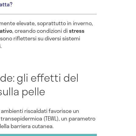
ratta?
ente elevate, soprattutto in inverno,
ativo
, creando condizioni di
stress
no riflettersi su diversi sistemi
.
e: gli effetti del
ulla pelle
i ambienti riscaldati favorisce un
 transepidermica (TEWL), un parametro
 della barriera cutanea.