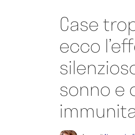
Case tro
ecco l’ef
silenzioso
sonno e 
immunita