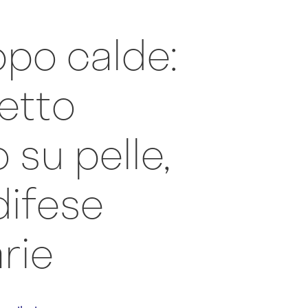
ppo calde:
fetto
 su pelle,
difese
rie