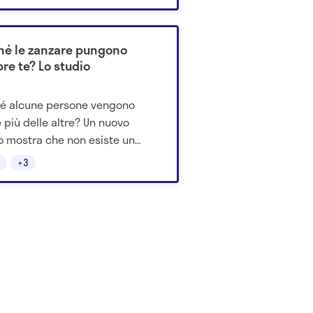
hé le zanzare pungono
re te? Lo studio
é alcune persone vengono
 più delle altre? Un nuovo
o mostra che non esiste un
ete universale" per le zanzare:
+3
no odori della pelle, microbi
ei e specie di insetto.