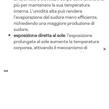
più per mantenere la sua temperatura
interna. L'umidità alta può rendere
l'evaporazione del sudore meno efficiente,
richiedendo una maggiore produzione di
sudore;
esposizione diretta al sole
: l'esposizione
prolungata al sole aumenta la temperatura
corporea, attivando il meccanismo di
sudorazione per evitare il surriscaldamento;
abbigliamento inadeguato
: indossare abiti
pesanti o non traspiranti può ostacolare la
dissipazione del calore, portando a una
maggiore sudorazione.
Attività fisica
esercizio intenso
: l'attività fisica aumenta la
produzione di calore corporeo. Per dissipare