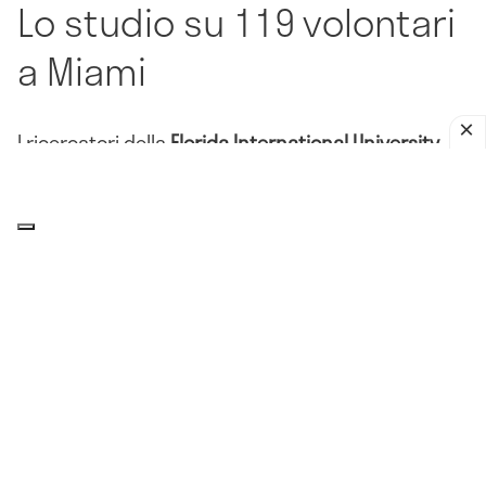
Lo studio su 119 volontari
a Miami
I ricercatori della
Florida International University
hanno coinvolto
119 volontari
a Miami, in Florida.
Ogni partecipante ha inserito un braccio in una
camera speciale chiamata
uniport olfactometer
,
uno strumento che permette di osservare come gli
insetti rispondono agli odori umani in condizioni
controllate.
Dall’altra parte del sistema sono state testate tre
specie di zanzare note per il loro ruolo nella
trasmissione di malattie:
Aedes aegypti
, spesso
chiamata zanzara della febbre gialla;
Aedes
albopictus
, la zanzara tigre asiatica; e
Culex
quinquefasciatus
, nota come zanzara domestica