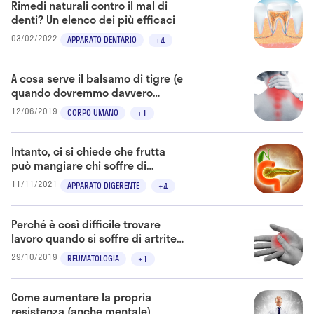
Rimedi naturali contro il mal di
denti? Un elenco dei più efficaci
03/02/2022
APPARATO DENTARIO
+4
A cosa serve il balsamo di tigre (e
quando dovremmo davvero
utilizzarlo)
12/06/2019
CORPO UMANO
+1
Intanto, ci si chiede che frutta
può mangiare chi soffre di
diabete
11/11/2021
APPARATO DIGERENTE
+4
Perché è così difficile trovare
lavoro quando si soffre di artrite
reumatoide
29/10/2019
REUMATOLOGIA
+1
Come aumentare la propria
resistenza (anche mentale)