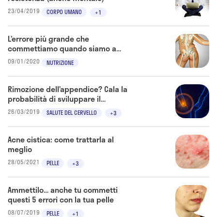
23/04/2019
CORPO UMANO
+1
L’errore più grande che
commettiamo quando siamo a
dieta
09/01/2020
NUTRIZIONE
Rimozione dell’appendice? Cala la
probabilità di sviluppare il
Parkinson
26/03/2019
SALUTE DEL CERVELLO
+3
Acne cistica: come trattarla al
meglio
28/05/2021
PELLE
+3
Ammettilo… anche tu commetti
questi 5 errori con la tua pelle
08/07/2019
PELLE
+1