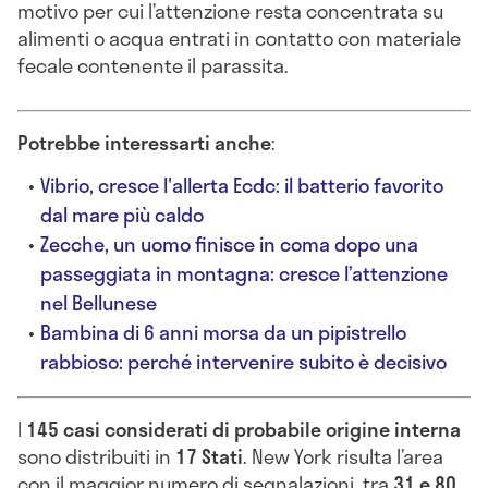
motivo per cui l’attenzione resta concentrata su
alimenti o acqua entrati in contatto con materiale
fecale contenente il parassita.
Potrebbe interessarti anche
:
Vibrio, cresce l'allerta Ecdc: il batterio favorito
dal mare più caldo
Zecche, un uomo finisce in coma dopo una
passeggiata in montagna: cresce l’attenzione
nel Bellunese
Bambina di 6 anni morsa da un pipistrello
rabbioso: perché intervenire subito è decisivo
I
145 casi considerati di probabile origine interna
sono distribuiti in
17 Stati
. New York risulta l’area
con il maggior numero di segnalazioni, tra
31 e 80