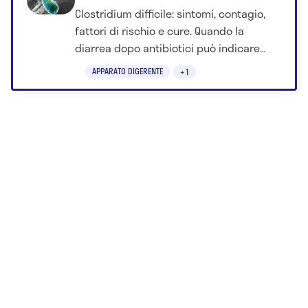
pericoloso
Clostridium difficile: sintomi, contagio,
fattori di rischio e cure. Quando la
diarrea dopo antibiotici può indicare
un'infezione da non sottovalutare.
APPARATO DIGERENTE
+1