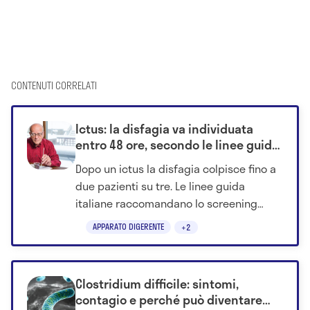
CONTENUTI CORRELATI
Ictus: la disfagia va individuata
entro 48 ore, secondo le linee guida
italiane
Dopo un ictus la disfagia colpisce fino a
due pazienti su tre. Le linee guida
italiane raccomandano lo screening
della deglutizione entro 24-48 ore.
APPARATO DIGERENTE
+2
Clostridium difficile: sintomi,
contagio e perché può diventare