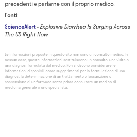
precedenti e parlarne con il proprio medico.
Fonti
:
ScienceAlert
-
Explosive Diarrhea Is Surging Across
The US Right Now
Le informazioni proposte in questo sito non sono un consulto medico. In
nessun caso, queste informazioni sostituiscono un consulto, una visita o
una diagnosi formulata dal medico. Non si devono considerare le
informazioni disponibili come suggerimenti per la formulazione di una
diagnosi, la determinazione di un trattamento o l’assunzione o
sospensione di un farmaco senza prima consultare un medico di
medicina generale o uno specialista.