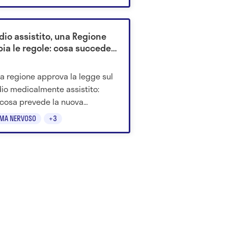
enzano la longevità.
dio assistito, una Regione
ia le regole: cosa succede
a regione approva la legge sul
dio medicalmente assistito:
cosa prevede la nuova
lina regionale sul fine vita.
EMA NERVOSO
+3