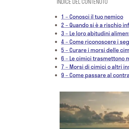
INDICE DEL CONTENUTO
1 – Conosci il tuo nemico
2 – Quando si è a rischio i
3 – Le loro abitudini alimen
4 – Come riconoscere i seg
5 – Curare i morsi delle cim
6 – Le cimici trasmettono 
7 – Morsi di cimici o altri in
9 – Come passare al contr