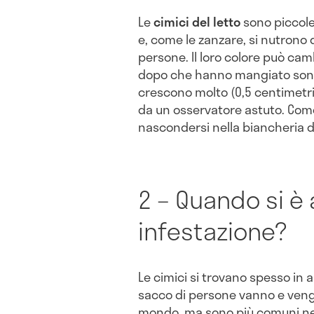
Le
cimici del letto
sono piccole,
e, come le zanzare, si nutrono 
persone. Il loro colore può ca
dopo che hanno mangiato sono d
crescono molto (0,5 centimetri
da un osservatore astuto. Com
nascondersi nella biancheria da
2 – Quando si è 
infestazione?
Le cimici si trovano spesso in al
sacco di persone vanno e vengon
mondo, ma sono più comuni nei 