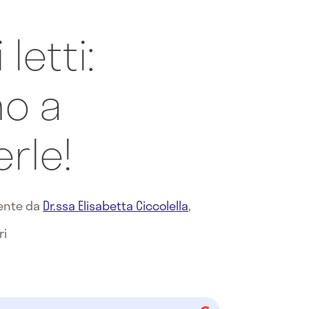
letti:
o a
rle!
mente da
Dr.ssa Elisabetta Ciccolella
,
ri