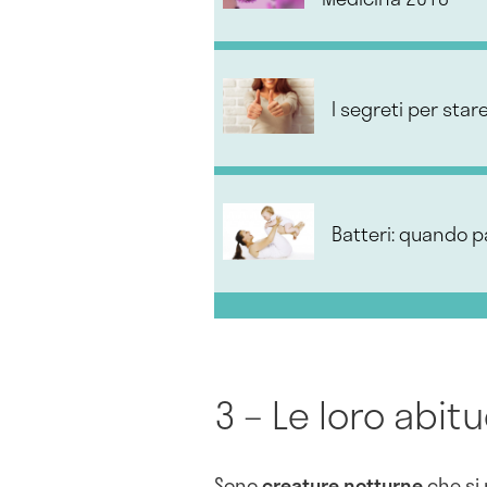
I segreti per sta
Batteri: quando p
3 – Le loro abit
Sono
creature notturne
che si 