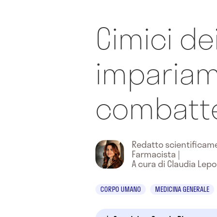
Cimici dei 
impariam
combatte
Redatto scientifica
Farmacista
|
A cura di Claudia Lepo
CORPO UMANO
MEDICINA GENERALE