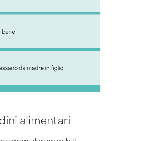
re bene
assano da madre in figlio
udini alimentari
nascondono di giorno nei letti,