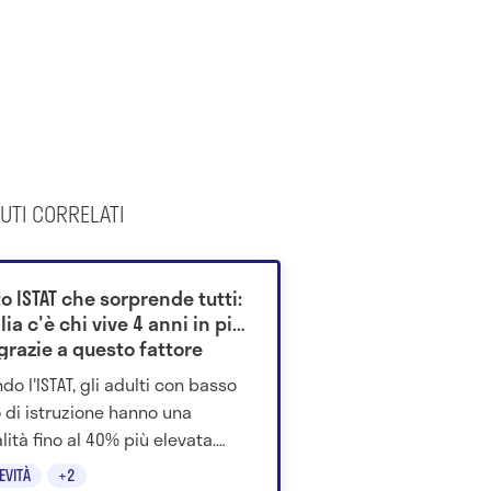
UTI CORRELATI
to ISTAT che sorprende tutti:
alia c'è chi vive 4 anni in più
grazie a questo fattore
do l'ISTAT, gli adulti con basso
lo di istruzione hanno una
lità fino al 40% più elevata.
come scuola, territorio e salute
EVITÀ
+2