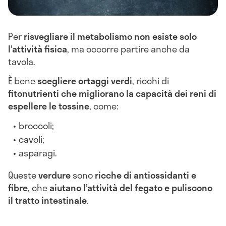
Per
risvegliare il metabolismo non esiste solo
l’attività fisica
, ma occorre partire anche da
tavola.
È bene
scegliere ortaggi verdi
, ricchi di
fitonutrienti che migliorano la capacità dei reni di
espellere le tossine
, come:
broccoli;
cavoli;
asparagi.
Queste
verdure
sono
ricche di antiossidanti e
fibre
, che
aiutano l’attività del fegato e puliscono
il tratto intestinale
.