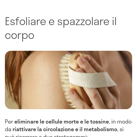
Esfoliare e spazzolare il
corpo
Per
eliminare le cellule morte e le tossine
,
in modo
da
riattivare la circolazione e il metabolismo
, si
può ricorrere a due stratagemmi: