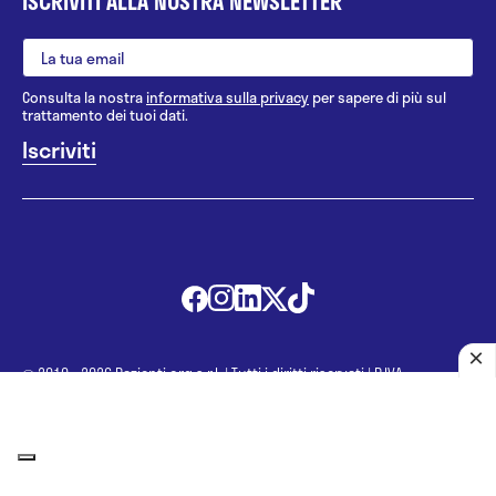
ISCRIVITI ALLA NOSTRA NEWSLETTER
Consulta la nostra
informativa sulla privacy
per sapere di più sul
trattamento dei tuoi dati.
@ 2010 - 2026 Pazienti.org s.r.l.
|
Tutti i diritti riservati
|
P.IVA
07112280966
Le informazioni proposte in questo sito non sono un consulto
medico. In nessun caso, queste informazioni sostituiscono un
consulto, una visita o una diagnosi formulata dal medico. Non si
devono considerare le informazioni disponibili come suggerimenti
per la formulazione di una diagnosi, la determinazione di un