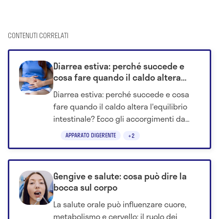
CONTENUTI CORRELATI
Diarrea estiva: perché succede e
cosa fare quando il caldo altera
l'equilibrio intestinale
Diarrea estiva: perché succede e cosa
fare quando il caldo altera l'equilibrio
intestinale? Ecco gli accorgimenti da
seguire per evitare complicazioni.
APPARATO DIGERENTE
+2
Gengive e salute: cosa può dire la
bocca sul corpo
La salute orale può influenzare cuore,
metabolismo e cervello: il ruolo dei