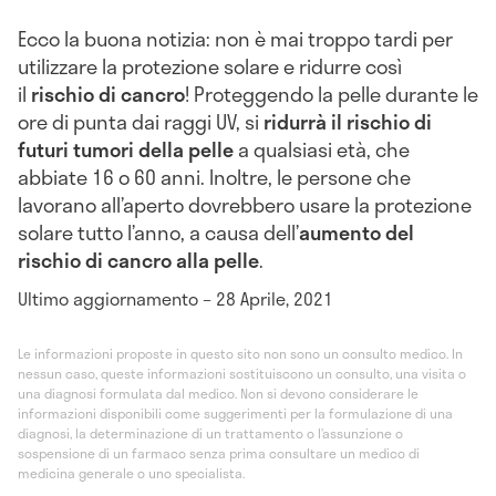
Ecco la buona notizia: non è mai troppo tardi per
utilizzare la protezione solare e ridurre così
il
rischio di cancro
! Proteggendo la pelle durante le
ore di punta dai raggi UV, si
ridurrà il rischio di
futuri tumori della pelle
a qualsiasi età, che
abbiate 16 o 60 anni. Inoltre, le persone che
lavorano all’aperto dovrebbero usare la protezione
solare tutto l’anno, a causa dell’
aumento del
rischio di cancro alla pelle
.
Ultimo aggiornamento – 28 Aprile, 2021
Le informazioni proposte in questo sito non sono un consulto medico. In
nessun caso, queste informazioni sostituiscono un consulto, una visita o
una diagnosi formulata dal medico. Non si devono considerare le
informazioni disponibili come suggerimenti per la formulazione di una
diagnosi, la determinazione di un trattamento o l’assunzione o
sospensione di un farmaco senza prima consultare un medico di
medicina generale o uno specialista.