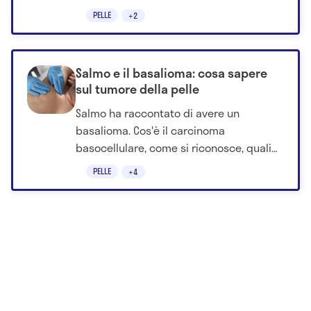
prodotto su entrambe le aree.
PELLE
+2
Salmo e il basalioma: cosa sapere
sul tumore della pelle
Salmo ha raccontato di avere un
basalioma. Cos'è il carcinoma
basocellulare, come si riconosce, quali
sono i sintomi, le cure e i fattori di
PELLE
+4
rischio.