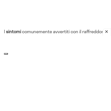
I
sintomi
comunemente avvertiti con il raffreddore
sono:
Rinorrea
Congestione nasale
Starnuti
Tosse
Mal di gola
Raucedine
Mal di testa
Affaticamento
Febbre
Ingrossamento dei
linfonodi
cervicali.