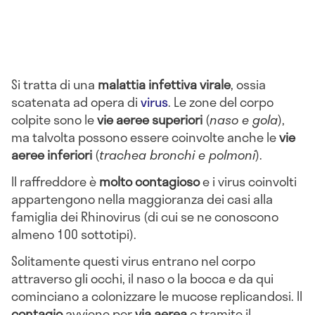
Si tratta di una
malattia infettiva virale
, ossia
scatenata ad opera di
virus
. Le zone del corpo
colpite sono le
vie aeree superiori
(
naso e gola
),
ma talvolta possono essere coinvolte anche le
vie
aeree inferiori
(
trachea bronchi e polmoni
).
Il raffreddore è
molto contagioso
e i virus coinvolti
appartengono nella maggioranza dei casi alla
famiglia dei Rhinovirus (di cui se ne conoscono
almeno 100 sottotipi).
Solitamente questi virus entrano nel corpo
attraverso gli occhi, il naso o la bocca e da qui
cominciano a colonizzare le mucose replicandosi. Il
contagio
avviene per
via aerea
o tramite il