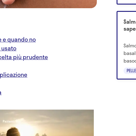
Salm
sape
e e quando no
Salmo
 usato
basal
scelta più prudente
basoc
quali 
PELLE
pplicazione
di ris
a