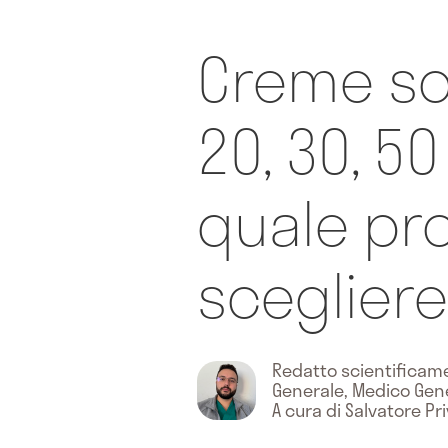
Creme sol
20, 30, 50
quale pr
sceglier
Redatto scientifica
Generale, Medico Gen
A cura di Salvatore Pri