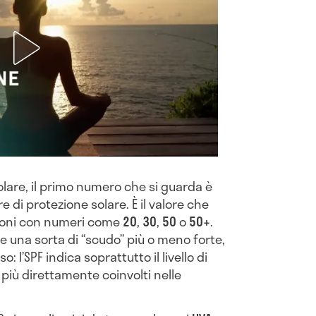
lare, il primo numero che si guarda è
ore di protezione solare. È il valore che
zioni con numeri come
20
,
30
,
50
o
50+
.
 una sorta di “scudo” più o meno forte,
o: l’SPF indica soprattutto il livello di
i più direttamente coinvolti nelle