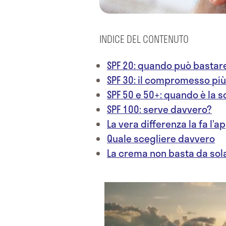
INDICE DEL CONTENUTO
SPF 20: quando può bastar
SPF 30: il compromesso più
SPF 50 e 50+: quando è la 
SPF 100: serve davvero?
La vera differenza la fa l’a
Quale scegliere davvero
La crema non basta da sol