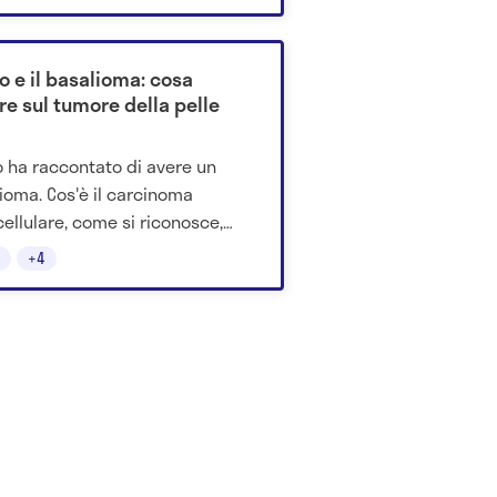
o e il basalioma: cosa
re sul tumore della pelle
 ha raccontato di avere un
ioma. Cos'è il carcinoma
ellulare, come si riconosce,
sono i sintomi, le cure e i fattori
+4
chio.