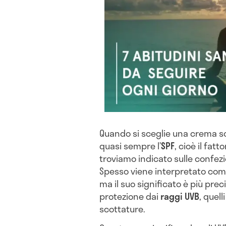
Quando si sceglie una crema so
quasi sempre l’
SPF
, cioè il fatt
troviamo indicato sulle confe
Spesso viene interpretato come
ma il suo significato è più precis
protezione dai
raggi UVB
, quell
scottature.