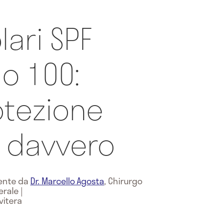
ari SPF
 o 100:
otezione
e davvero
mente da
Dr. Marcello Agosta
,
Chirurgo
erale
|
vitera