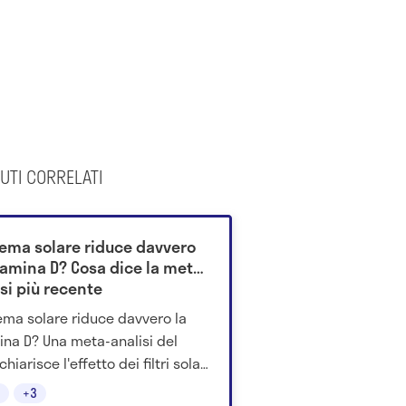
UTI CORRELATI
rema solare riduce davvero
tamina D? Cosa dice la meta-
si più recente
ema solare riduce davvero la
ina D? Una meta-analisi del
hiarisce l'effetto dei filtri solari
a cambia nella pratica.
+3