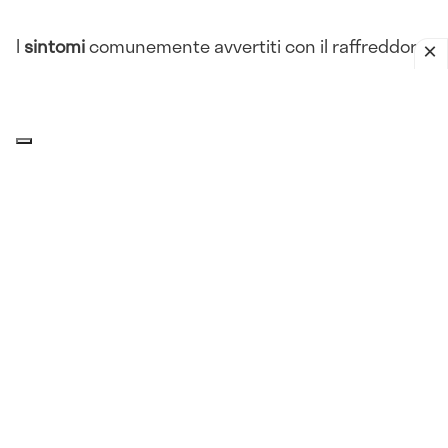
I
sintomi
comunemente avvertiti con il raffreddore
sono:
Rinorrea
Congestione nasale
Starnuti
Tosse
Mal di gola
Raucedine
Mal di testa
Affaticamento
Febbre
Ingrossamento dei
linfonodi
cervicali.
Cause del raffreddore in