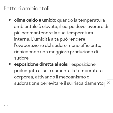
Fattori ambientali
clima caldo e umido
: quando la temperatura
ambientale è elevata, il corpo deve lavorare di
più per mantenere la sua temperatura
interna. L'umidità alta può rendere
l'evaporazione del sudore meno efficiente,
richiedendo una maggiore produzione di
sudore;
esposizione diretta al sole
: l'esposizione
prolungata al sole aumenta la temperatura
corporea, attivando il meccanismo di
sudorazione per evitare il surriscaldamento;
abbigliamento inadeguato
: indossare abiti
pesanti o non traspiranti può ostacolare la
dissipazione del calore, portando a una
maggiore sudorazione.