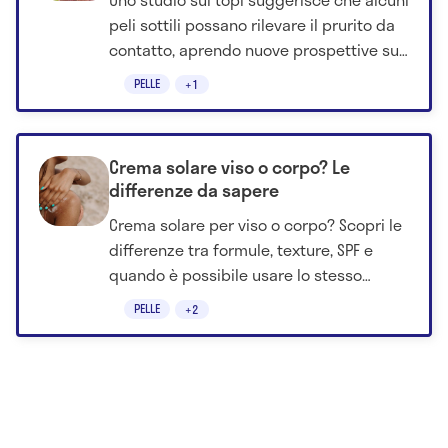
peli sottili possano rilevare il prurito da
contatto, aprendo nuove prospettive sul
prurito cronico.
PELLE
+1
Crema solare viso o corpo? Le
differenze da sapere
Crema solare per viso o corpo? Scopri le
differenze tra formule, texture, SPF e
quando è possibile usare lo stesso
prodotto su entrambe le aree.
PELLE
+2