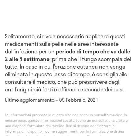
Solitamente, si rivela necessario applicare questi
medicamenti sulla pelle nelle aree interessate
dall’infezione per un
periodo di tempo che va dalle
2 alle 4 settimane
, prima che il fungo scompaia del
tutto. In caso in cui l’eruzione cutanea non venga
eliminata in questo lasso di tempo, è consigliabile
consultare il medico, che può prescrivere degli
antifungini più forti o efficaci a seconda dei casi.
Ultimo aggiornamento – 09 Febbraio, 2021
Le informazioni proposte in questo sito non sono un consulto medico. In
nessun caso, queste informazioni sostituiscono un consulto, una visita o
una diagnosi formulata dal medico. Non si devono considerare le
informazioni disponibili come suggerimenti per la formulazione di una