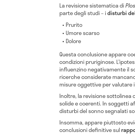
La revisione sistematica di
Plo
parte degli studi – i
disturbi de
Prurito
Umore scarso
Dolore
Questa conclusione appare coer
condizioni pruriginose. L’ipotesi
influenzino negativamente il s
ricerche considerate mancano p
misure oggettive per valutare i
Inoltre, la revisione sottolinea
solide e coerenti. In soggetti a
disturbi del sonno segnalati so
Insomma, appare piuttosto evide
conclusioni definitive sul
rappor