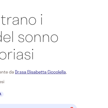
trano i
del sonno
oriasi
mente da
Dr.ssa Elisabetta Ciccolella
,
esi
A