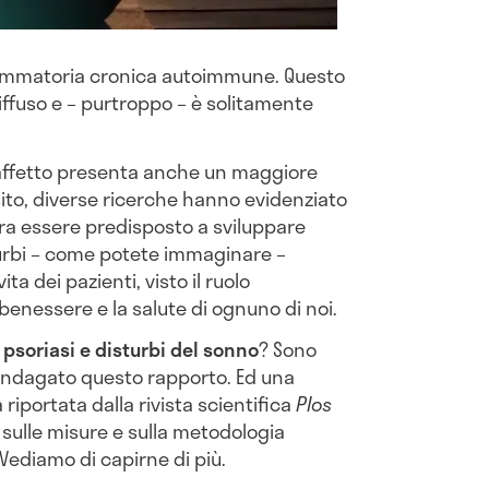
iammatoria cronica autoimmune. Questo
iffuso e – purtroppo – è solitamente
 è affetto presenta anche un maggiore
sito, diverse ricerche hanno evidenziato
bra essere predisposto a sviluppare
turbi – come potete immaginare –
a dei pazienti, visto il ruolo
benessere e la salute di ognuno di noi.
a
psoriasi e disturbi del sonno
? Sono
 indagato questo rapporto. Ed una
 riportata dalla rivista scientifica
Plos
a sulle misure e sulla metodologia
 Vediamo di capirne di più.