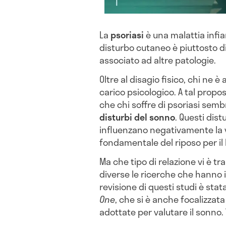
La
psoriasi
è una malattia inf
disturbo cutaneo è piuttosto d
associato ad altre patologie.
Oltre al disagio fisico, chi ne
carico psicologico. A tal propo
che chi soffre di psoriasi sem
disturbi del sonno
. Questi dis
influenzano negativamente la vit
fondamentale del riposo per il 
Ma che tipo di relazione vi è tr
diverse le ricerche che hanno
revisione di questi studi è stata
One
, che si è anche focalizzat
adottate per valutare il sonno.