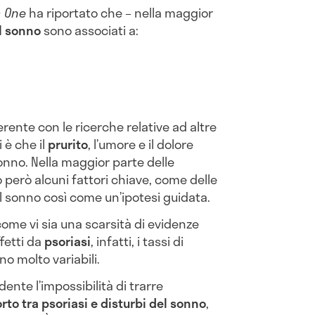
s One
ha riportato che – nella maggior
l sonno
sono associati a:
ente con le ricerche relative ad altre
 è che il
prurito
, l’umore e il dolore
onno. Nella maggior parte delle
erò alcuni fattori chiave, come delle
l sonno così come un’ipotesi guidata.
 come vi sia una scarsità di evidenze
ffetti da
psoriasi
, infatti, i tassi di
no molto variabili.
nte l’impossibilità di trarre
to tra psoriasi e disturbi del sonno
,