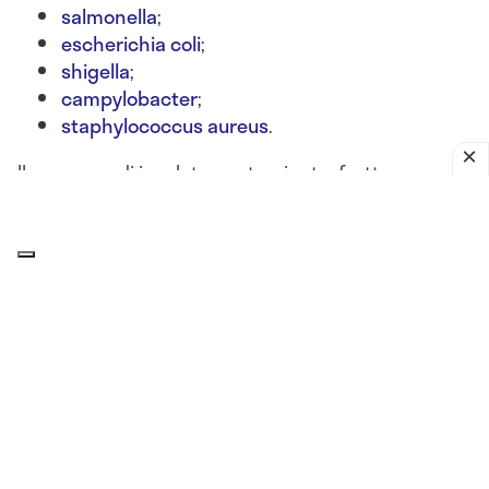
salmonella
;
escherichia coli
;
shigella
;
campylobacter
;
staphylococcus aureus
.
Il consumo di insalate contaminate, frutta non
lavata, latticini lasciati fuori frigo o alimenti crudi
può portare a
gastroenteriti batteriche acute
, con
sintomi come
nausea, diarrea, vomito, crampi
addominali e febbre
.