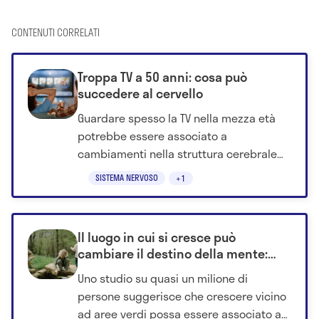
CONTENUTI CORRELATI
Troppa TV a 50 anni: cosa può
succedere al cervello
Guardare spesso la TV nella mezza età
potrebbe essere associato a
cambiamenti nella struttura cerebrale
anni dopo, secondo un nuovo studio.
SISTEMA NERVOSO
+1
Il luogo in cui si cresce può
cambiare il destino della mente:
cosa rivela lo studio su quasi un
Uno studio su quasi un milione di
milione di persone
persone suggerisce che crescere vicino
ad aree verdi possa essere associato a