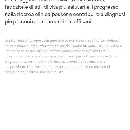
l’adozione di stili di vita più salutari e il progresso
nella ricerca clinica possono contribuire a diagnosi
più precoci e trattamenti più efficaci.
Le informazioni proposte in questo sito non sono un consulto medico. In
nessun caso, queste informazioni sostituiscono un consulto, una visita o
una diagnosi formulata dal medico. Non si devono considerare le
informazioni disponibili come suggerimenti per la formulazione di una
diagnosi, la determinazione di un trattamento o l’assunzione o
sospensione di un farmaco senza prima consultare un medico di
medicina generale o uno specialista.