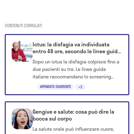
CONTENUTI CORRELATI
Ictus: la disfagia va individuata
entro 48 ore, secondo le linee guida
italiane
Dopo un ictus la disfagia colpisce fino a
due pazienti su tre. Le linee guida
italiane raccomandano lo screening
della deglutizione entro 24-48 ore.
APPARATO DIGERENTE
+2
Gengive e salute: cosa può dire la
bocca sul corpo
La salute orale può influenzare cuore,