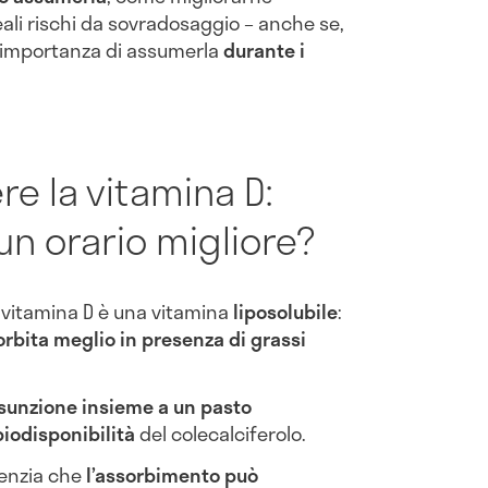
reali rischi da sovradosaggio – anche se,
l’importanza di assumerla
durante i
 la vitamina D:
un orario migliore?
la vitamina D è una vitamina
liposolubile
:
orbita meglio in presenza di grassi
ssunzione insieme a un pasto
iodisponibilità
del colecalciferolo.
enzia che
l’assorbimento può