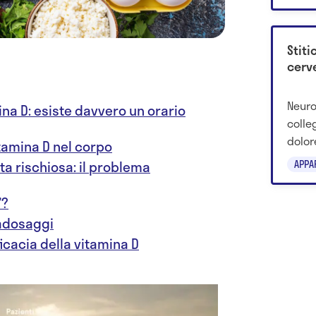
24-48
Stiti
cerve
Neuro
a D: esiste davvero un orario
colle
dolor
tamina D nel corpo
nuove
APPA
ta rischiosa: il problema
”?
radosaggi
ficacia della vitamina D