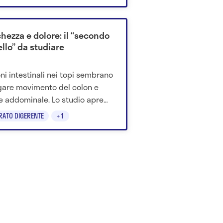
 ore.
chezza e dolore: il “secondo
llo” da studiare
ni intestinali nei topi sembrano
gare movimento del colon e
e addominale. Lo studio apre
 ipotesi, ma servono conferme.
RATO DIGERENTE
+1