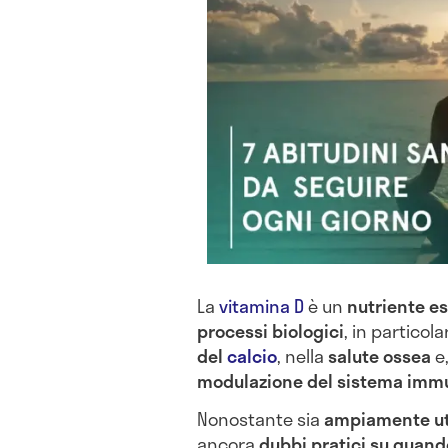
La
vitamina D
è un
nutriente e
processi biologici
, in particol
del
calcio
, nella
salute ossea
e,
modulazione del sistema immu
Nonostante sia
ampiamente uti
ancora
dubbi pratici su quan