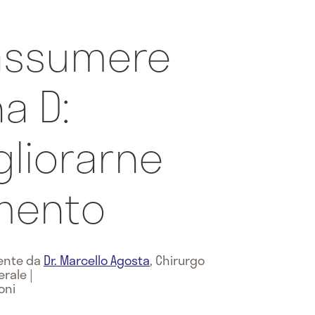
assumere
a D:
liorarne
imento
mente da
Dr. Marcello Agosta
,
Chirurgo
erale
|
oni