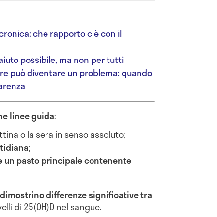
ronica: che rapporto c'è con il
aiuto possibile, ma non per tutti
ore può diventare un problema: quando
carenza
e linee guida
:
attina o la sera in senso assoluto;
tidiana
;
e un pasto principale contenente
dimostrino differenze significative tra
velli di 25(OH)D nel sangue.