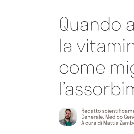
Quando 
la vitamin
come mig
l’assorb
Redatto scientifica
Generale, Medico Gen
A cura di Mattia Zamb