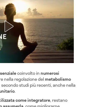
ssenziale
coinvolto in
numerosi
are nella regolazione del
metabolismo
 secondo studi più recenti, anche nella
nitario
.
lizzata come integratore
, restano
do assumerla
, come migliorarne