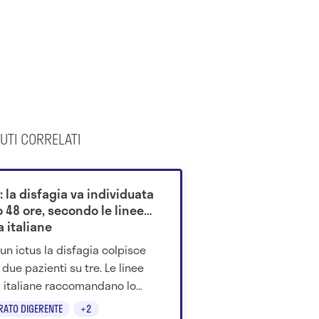
UTI CORRELATI
: la disfagia va individuata
 48 ore, secondo le linee
 italiane
un ictus la disfagia colpisce
 due pazienti su tre. Le linee
 italiane raccomandano lo
ning della deglutizione entro
RATO DIGERENTE
+2