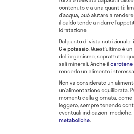
forza è l’elevata capacità diss
contenuto e a una quantità limi
d’acqua, può aiutare a rendere 
il caldo tende a ridurre l’appet
idratazione.
Dal punto di vista nutrizionale
C
e
potassio
. Quest’ultimo è un
dell’organismo, soprattutto qua
sali minerali. Anche il
carotene
renderlo un alimento interessan
Non va considerato un alimento
un’alimentazione equilibrata. 
momenti della giornata, come s
leggero, sempre tenendo conto 
eventuali indicazioni mediche,
metaboliche
.