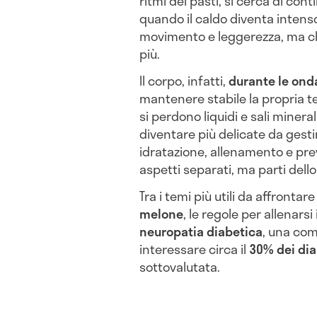
ritmi dei pasti, si cerca di cont
quando il caldo diventa intens
movimento e leggerezza, ma ch
più.
Il corpo, infatti,
durante le onda
mantenere stabile la propria 
si perdono liquidi e sali minera
diventare più delicate da gesti
idratazione, allenamento e pr
aspetti separati, ma parti dello
Tra i temi più utili da affrontare
melone
, le regole per allenars
neuropatia diabetica
, una com
interessare circa il
30% dei dia
sottovalutata.