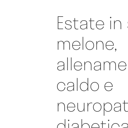
Estate in 
melone,
allenamen
caldo e
neuropat
diabetic