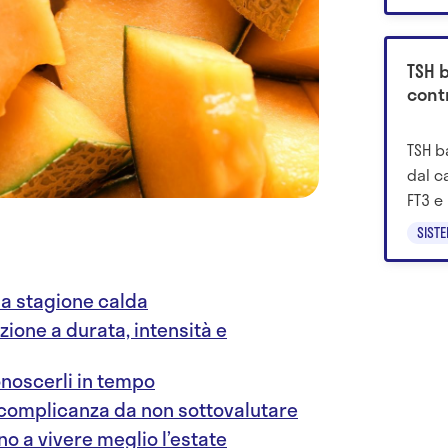
TSH b
cont
TSH b
dal ca
FT3 e 
quand
SIST
la stagione calda
nzione a durata, intensità e
onoscerli in tempo
 complicanza da non sottovalutare
no a vivere meglio l’estate