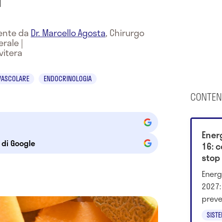
mente da
Dr. Marcello Agosta
,
Chirurgo
erale
|
vitera
VASCOLARE
ENDOCRINOLOGIA
CONTEN
Energ
e di Google
16: c
stop
Energ
2027:
preve
cosa 
SIST