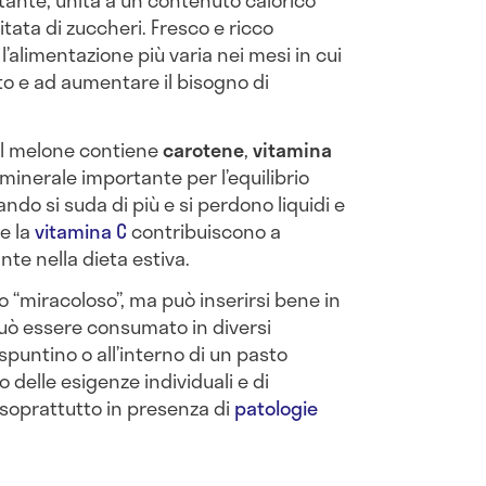
etante, unita a un contenuto calorico
tata di zuccheri. Fresco e ricco
l’alimentazione più varia nei mesi in cui
ito e ad aumentare il bisogno di
, il melone contiene
carotene
,
vitamina
 minerale importante per l’equilibrio
ndo si suda di più e si perdono liquidi e
e la
vitamina C
contribuiscono a
te nella dieta estiva.
 “miracoloso”, ma può inserirsi bene in
Può essere consumato in diversi
puntino o all’interno di un pasto
delle esigenze individuali e di
 soprattutto in presenza di
patologie