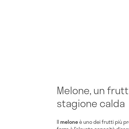
Melone, un frutt
stagione calda
Il
melone
è uno dei frutti più pr