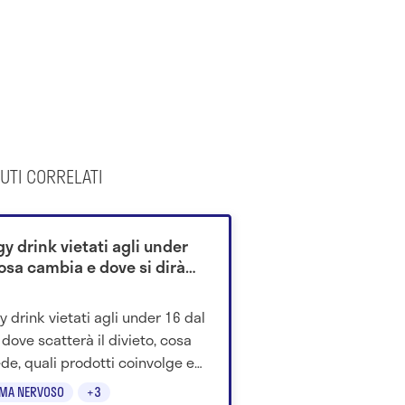
UTI CORRELATI
y drink vietati agli under
osa cambia e dove si dirà
y drink vietati agli under 16 dal
 dove scatterà il divieto, cosa
de, quali prodotti coinvolge e
potrebbe cambiare in Italia.
EMA NERVOSO
+3