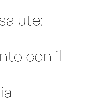
salute:
to con il
ia
a