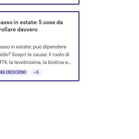
asso in estate: 5 cose da
rollare davvero
asso in estate: può dipendere
ldo? Scopri le cause, il ruolo di
FT4, la levotiroxina, la biotina e
o consultare il medico.
EMA ENDOCRINO
+5