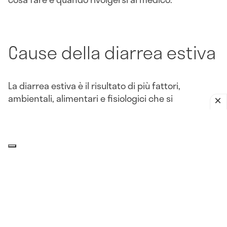
Cause della diarrea estiva
La diarrea estiva è il risultato di più fattori,
ambientali, alimentari e fisiologici che si
intensificano con il caldo e l'umidità. Il sintomo
della diarrea si manifesta come conseguenza di
condizioni che colpiscono l'apparato
gastrointestinale.
Alimenti contaminati dal caldo
Durante l'estate, il caldo facilita la presenza di
batteri pericolosi nei cibi conservati male, esposti