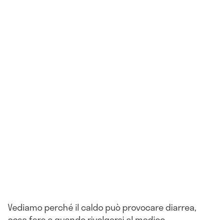
Vediamo perché il caldo può provocare diarrea,
cosa fare e quando rivolgersi al medico.