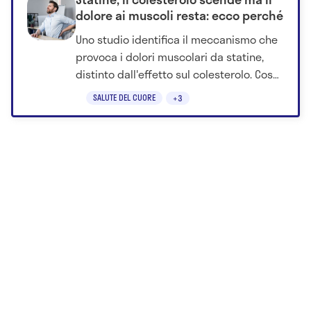
dolore ai muscoli resta: ecco perché
Uno studio identifica il meccanismo che
provoca i dolori muscolari da statine,
distinto dall'effetto sul colesterolo. Cosa
cambia per le cure.
SALUTE DEL CUORE
+3