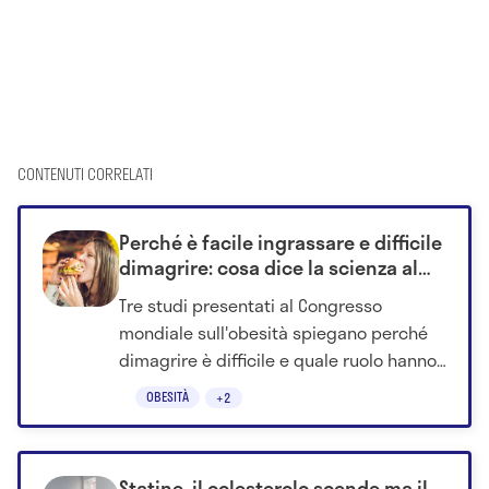
CONTENUTI CORRELATI
Perché è facile ingrassare e difficile
dimagrire: cosa dice la scienza al
congresso mondiale sull'obesità
Tre studi presentati al Congresso
mondiale sull'obesità spiegano perché
dimagrire è difficile e quale ruolo hanno
gli alimenti ultra-processati.
OBESITÀ
+2
Statine, il colesterolo scende ma il