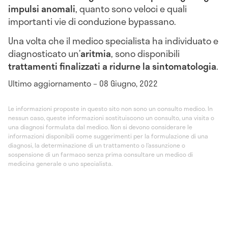
impulsi anomali
, quanto sono veloci e quali
importanti vie di conduzione bypassano.
Una volta che il medico specialista ha individuato e
diagnosticato un’
aritmia
, sono disponibili
trattamenti finalizzati a ridurne la sintomatologia
.
Ultimo aggiornamento – 08 Giugno, 2022
Le informazioni proposte in questo sito non sono un consulto medico. In
nessun caso, queste informazioni sostituiscono un consulto, una visita o
una diagnosi formulata dal medico. Non si devono considerare le
informazioni disponibili come suggerimenti per la formulazione di una
diagnosi, la determinazione di un trattamento o l’assunzione o
sospensione di un farmaco senza prima consultare un medico di
medicina generale o uno specialista.