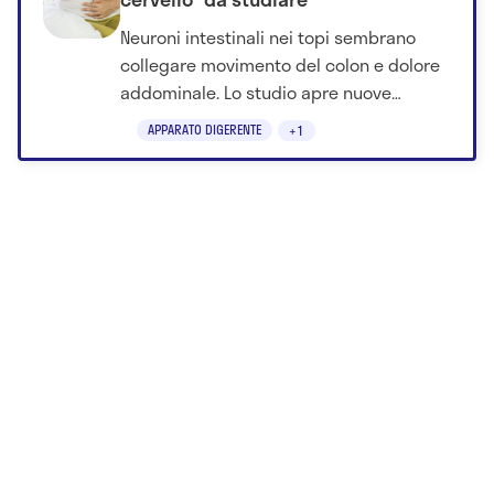
cervello” da studiare
Neuroni intestinali nei topi sembrano
collegare movimento del colon e dolore
addominale. Lo studio apre nuove
ipotesi, ma servono conferme.
APPARATO DIGERENTE
+1