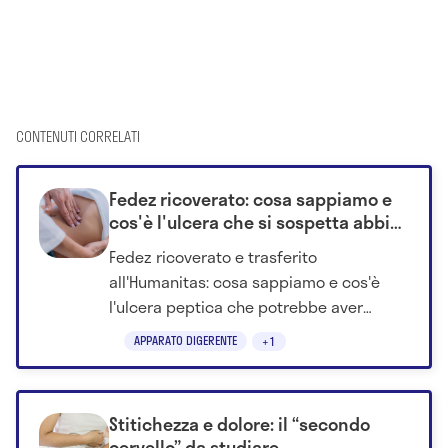
CONTENUTI CORRELATI
Fedez ricoverato: cosa sappiamo e
cos'è l'ulcera che si sospetta abbia
causato il malore
Fedez ricoverato e trasferito
all'Humanitas: cosa sappiamo e cos'è
l'ulcera peptica che potrebbe aver
causato il nuovo episodio di
APPARATO DIGERENTE
+1
sanguinamento.
Stitichezza e dolore: il “secondo