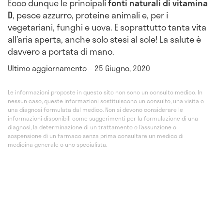
Ecco dunque le principali
fonti naturali di vitamina
D
, pesce azzurro, proteine animali e, per i
vegetariani, funghi e uova. E soprattutto tanta vita
all’aria aperta, anche solo stesi al sole! La salute è
davvero a portata di mano.
Ultimo aggiornamento – 25 Giugno, 2020
Le informazioni proposte in questo sito non sono un consulto medico. In
nessun caso, queste informazioni sostituiscono un consulto, una visita o
una diagnosi formulata dal medico. Non si devono considerare le
informazioni disponibili come suggerimenti per la formulazione di una
diagnosi, la determinazione di un trattamento o l’assunzione o
sospensione di un farmaco senza prima consultare un medico di
medicina generale o uno specialista.