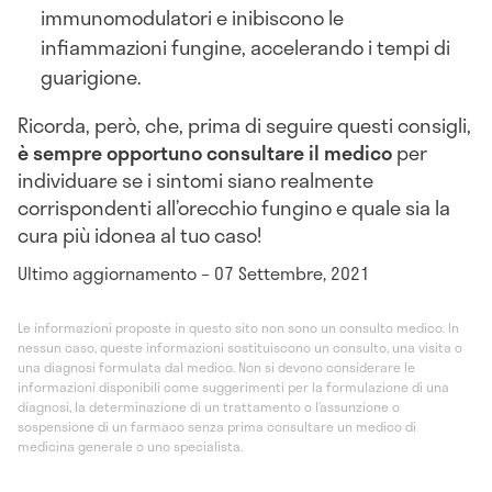
immunomodulatori e inibiscono le
infiammazioni fungine, accelerando i tempi di
guarigione.
Ricorda, però, che, prima di seguire questi consigli,
è sempre opportuno consultare il medico
per
individuare se i sintomi siano realmente
corrispondenti all’orecchio fungino e quale sia la
cura più idonea al tuo caso!
Ultimo aggiornamento – 07 Settembre, 2021
Le informazioni proposte in questo sito non sono un consulto medico. In
nessun caso, queste informazioni sostituiscono un consulto, una visita o
una diagnosi formulata dal medico. Non si devono considerare le
informazioni disponibili come suggerimenti per la formulazione di una
diagnosi, la determinazione di un trattamento o l’assunzione o
sospensione di un farmaco senza prima consultare un medico di
medicina generale o uno specialista.