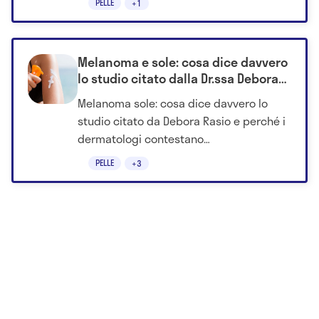
PELLE
+1
Melanoma e sole: cosa dice davvero
lo studio citato dalla Dr.ssa Debora
Rasio
Melanoma sole: cosa dice davvero lo
studio citato da Debora Rasio e perché i
dermatologi contestano
l'interpretazione delle evidenze
PELLE
+3
scientifiche.