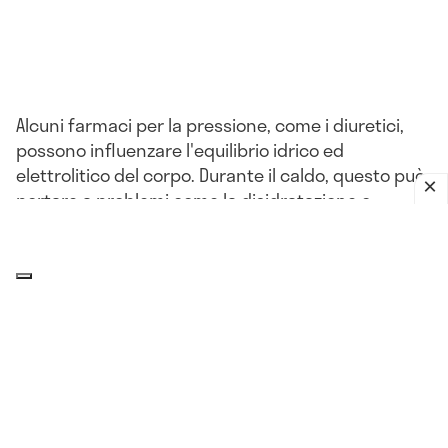
Alcuni farmaci per la pressione, come i diuretici,
possono influenzare l'equilibrio idrico ed
elettrolitico del corpo. Durante il caldo, questo può
portare a problemi come la disidratazione o
l'ipotensione.
L'impatto del clima sulla pressione
arteriosa: che relazione c'è?
Il corpo, compresi i
vasi sanguigni
, può reagire a
improvvisi cambiamenti di umidità, pressione
atmosferica, più o meno nello stesso modo in cui
reagisce al freddo. Queste variazioni della