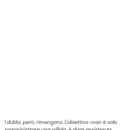
I dubbi, però, rimangono. L’obiettivo «
non è solo
somministrare una pillola, è dare assistenza,