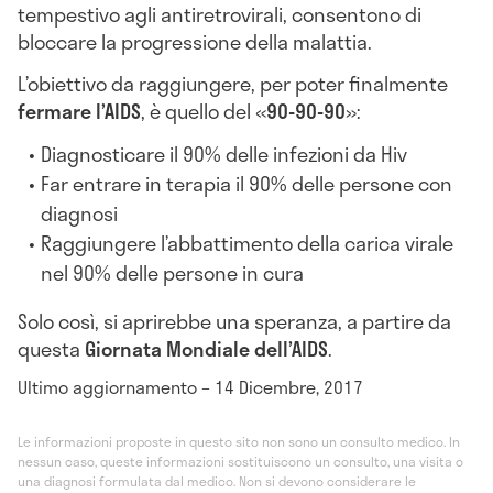
tempestivo agli antiretrovirali, consentono di
bloccare la progressione della malattia.
L’obiettivo da raggiungere, per poter finalmente
fermare l’AIDS
, è quello del «
90-90-90
»:
Diagnosticare il 90% delle infezioni da Hiv
Far entrare in terapia il 90% delle persone con
diagnosi
Raggiungere l’abbattimento della carica virale
nel 90% delle persone in cura
Solo così, si aprirebbe una speranza, a partire da
questa
Giornata Mondiale dell’AIDS
.
Ultimo aggiornamento – 14 Dicembre, 2017
Le informazioni proposte in questo sito non sono un consulto medico. In
nessun caso, queste informazioni sostituiscono un consulto, una visita o
una diagnosi formulata dal medico. Non si devono considerare le