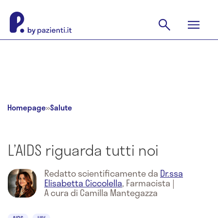
Homepage
»
Salute
L’AIDS riguarda tutti noi
Redatto scientificamente da
Dr.ssa
Elisabetta Ciccolella
,
Farmacista
|
A cura di Camilla Mantegazza