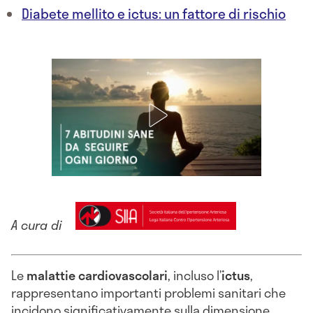
Diabete mellito e ictus: un fattore di rischio
A cura di
Le
malattie cardiovascolari
, incluso l’
ictus
,
rappresentano importanti problemi sanitari che
incidono significativamente sulla dimensione