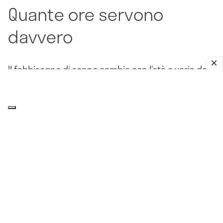
Quante ore servono
davvero
Il fabbisogno di sonno cambia con l’età e varia da
persona a persona. Per la maggior parte degli
adulti, le raccomandazioni indicano almeno
7 ore
per notte
, con un intervallo spesso compreso tra
7
e 9 ore
.
La quantità, però, non basta. Un sonno davvero
ristoratore deve essere anche abbastanza
continuo e regolare. Apnee notturne, risvegli
frequenti, dolore, rumore, caldo o una temperatura
ambientale non adatta possono frammentarlo. Per
questo può succedere di restare otto ore a letto e
svegliarsi comunque senza energie.