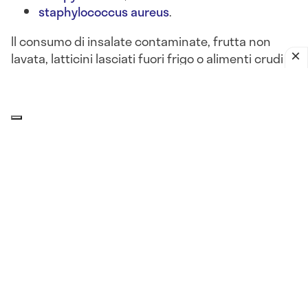
staphylococcus aureus
.
Il consumo di insalate contaminate, frutta non
lavata, latticini lasciati fuori frigo o alimenti crudi
può portare a
gastroenteriti batteriche acute
, con
sintomi come
nausea, diarrea, vomito, crampi
addominali e febbre
.